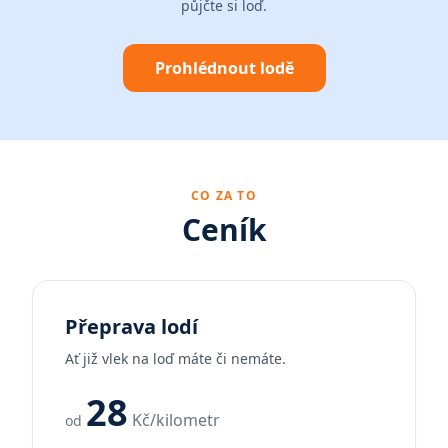
půjčte si loď.
Prohlédnout lodě
CO ZA TO
Ceník
Přeprava lodí
Ať již vlek na loď máte či nemáte.
28
Kč/kilometr
od