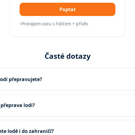
Poptat
Pronájem vozu s řidičem + přívěs
Časté dotazy
lodí přepravujete?
í přeprava lodi?
te lodě i do zahraničí?