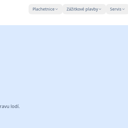
Plachetnice
Zážitkové plavby
Servis
avu lodí.