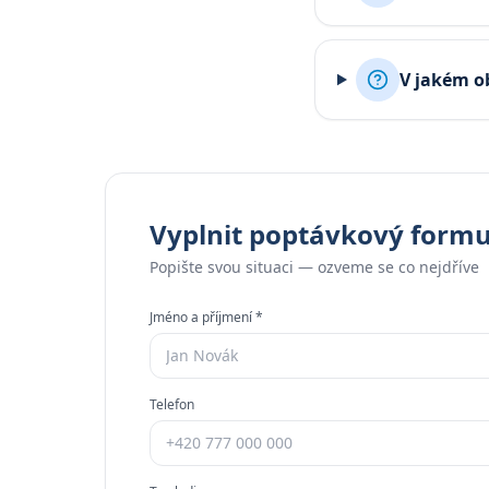
V jakém o
Vyplnit poptávkový formu
Popište svou situaci — ozveme se co nejdříve
Jméno a příjmení *
Telefon