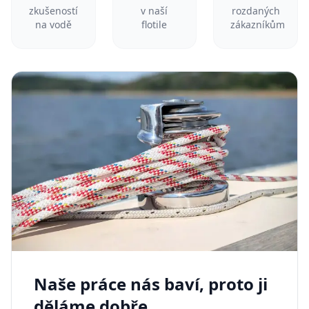
zkušeností
v naší
rozdaných
na vodě
flotile
zákazníkům
Naše práce nás baví, proto ji
děláme dobře