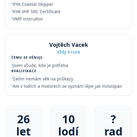
•
RYA Coastal Skipper
•
RYA VHF SRC Certificate
•
VMP instruktor
Vojtěch Vacek
Vždy k ruce
ČEMU SE VĚNUJI
•
Jsem všude, kde je potřeba
KVALIFIKACE
•
Zatím nemám věk na průkazy
•
Ale v lodích a motorech se vyznám lépe jak milostpán
26
10
?
let
lodí
rad