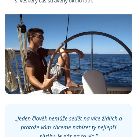
si veškerý čas strávený okolo lodí.
„Jeden člověk nemůže sedět na více židlích a
protože vám chceme nabízet ty nejlepší
služby, je nás na to víc."