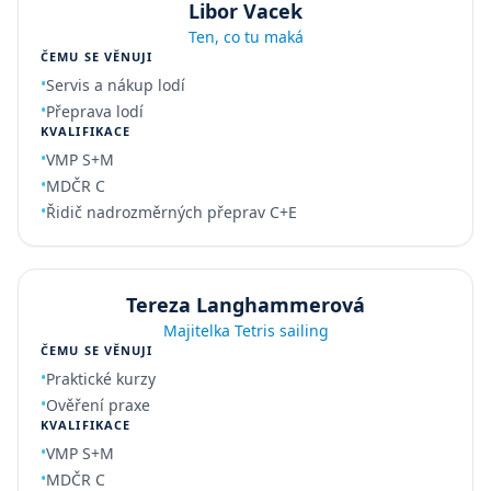
Libor Vacek
Ten, co tu maká
ČEMU SE VĚNUJI
•
Servis a nákup lodí
•
Přeprava lodí
KVALIFIKACE
•
VMP S+M
•
MDČR C
•
Řidič nadrozměrných přeprav C+E
Tereza Langhammerová
Majitelka Tetris sailing
ČEMU SE VĚNUJI
•
Praktické kurzy
•
Ověření praxe
KVALIFIKACE
•
VMP S+M
•
MDČR C