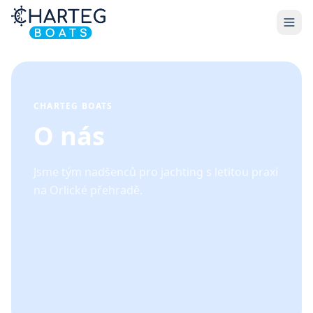
CHARTEG BOATS
O nás
Jsme tým nadšenců pro jachting s letitou praxí
na Orlické přehradě.